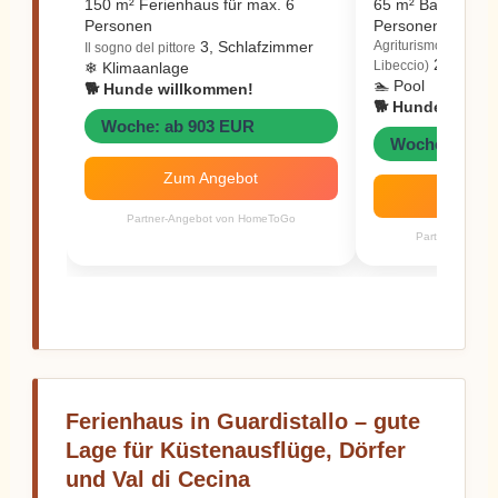
150 m² Ferienhaus für max. 6
65 m² Bauernhof 
Personen
Personen
3, Schlafzimmer
Agriturismo Ai Mass
Il sogno del pittore
2, Schla
Libeccio)
❄ Klimaanlage
🏊 Pool
🐕 Hunde willkommen!
🐕 Hunde willk
Woche: ab 903 EUR
Woche: ab 9
Zum Angebot
Zum A
Partner-Angebot von HomeToGo
Partner-Angeb
Ferienhaus in Guardistallo – gute
Lage für Küstenausflüge, Dörfer
und Val di Cecina