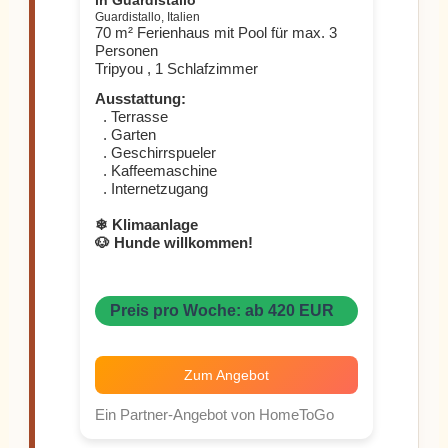
in Guardistallo
Guardistallo, Italien
70 m² Ferienhaus mit Pool für max. 3
Personen
Tripyou , 1 Schlafzimmer
Ausstattung:
. Terrasse
. Garten
. Geschirrspueler
. Kaffeemaschine
. Internetzugang
❄ Klimaanlage
🐶 Hunde willkommen!
Preis pro Woche: ab 420 EUR
Zum Angebot
Ein Partner-Angebot von HomeToGo