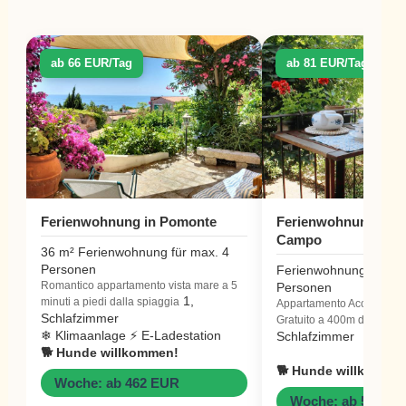
ab 66 EUR/Tag
ab 81 EUR/Tag
Ferienwohnung in Pomonte
Ferienwohnung in M
Campo
36 m² Ferienwohnung für max. 4
Personen
Ferienwohnung für ma
Romantico appartamento vista mare a 5
Personen
1,
minuti a piedi dalla spiaggia
Appartamento Accogliente
Schlafzimmer
Gratuito a 400m dal mare
❄ Klimaanlage ⚡ E-Ladestation
Schlafzimmer
🐕 Hunde willkommen!
🐕 Hunde willkomme
Woche: ab 462 EUR
Woche: ab 567 E