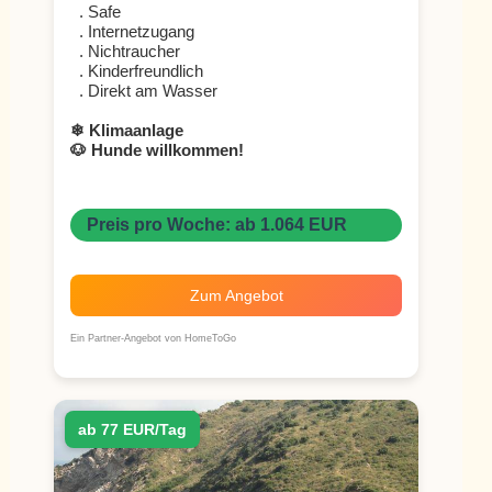
. Safe
. Internetzugang
. Nichtraucher
. Kinderfreundlich
. Direkt am Wasser
❄ Klimaanlage
🐶 Hunde willkommen!
Preis pro Woche: ab 1.064 EUR
Zum Angebot
Ein Partner-Angebot von HomeToGo
ab 77 EUR/Tag