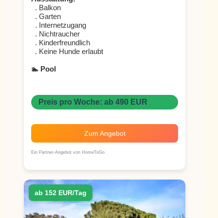
. Balkon
. Garten
. Internetzugang
. Nichtraucher
. Kinderfreundlich
. Keine Hunde erlaubt
🏊 Pool
Preis pro Woche: ab 490 EUR
Zum Angebot
Ein Partner-Angebot von HomeToGo
ab 152 EUR/Tag