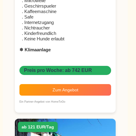
. Mikrowelle
. Geschirrspueler
. Kaffeemaschine
. Safe
. Internetzugang
. Nichtraucher
. Kinderfreundlich
. Keine Hunde erlaubt
❄ Klimaanlage
Preis pro Woche: ab 742 EUR
Zum Angebot
Ein Partner-Angebot von HomeToGo
ab 121 EUR/Tag