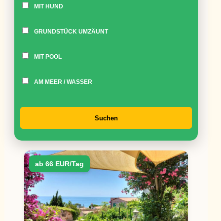
MIT HUND
GRUNDSTÜCK UMZÄUNT
MIT POOL
AM MEER / WASSER
Suchen
ab 66 EUR/Tag