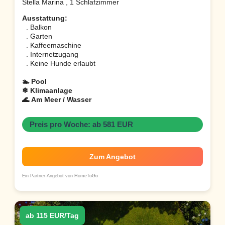
Stella Marina , 1 Schlafzimmer
Ausstattung:
. Balkon
. Garten
. Kaffeemaschine
. Internetzugang
. Keine Hunde erlaubt
🏊 Pool
❄ Klimaanlage
🌊 Am Meer / Wasser
Preis pro Woche: ab 581 EUR
Zum Angebot
Ein Partner-Angebot von HomeToGo
ab 115 EUR/Tag