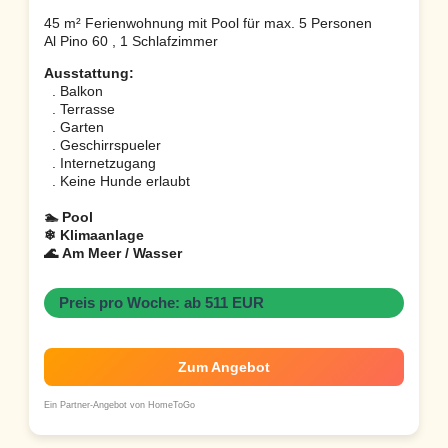
45 m² Ferienwohnung mit Pool für max. 5 Personen
Al Pino 60 , 1 Schlafzimmer
Ausstattung:
. Balkon
. Terrasse
. Garten
. Geschirrspueler
. Internetzugang
. Keine Hunde erlaubt
🏊 Pool
❄ Klimaanlage
🌊 Am Meer / Wasser
Preis pro Woche: ab 511 EUR
Zum Angebot
Ein Partner-Angebot von HomeToGo