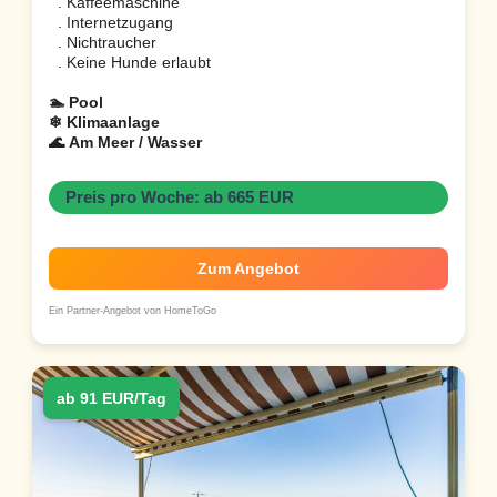
. Kaffeemaschine
. Internetzugang
. Nichtraucher
. Keine Hunde erlaubt
🏊 Pool
❄ Klimaanlage
🌊 Am Meer / Wasser
Preis pro Woche: ab 665 EUR
Zum Angebot
Ein Partner-Angebot von HomeToGo
ab 91 EUR/Tag