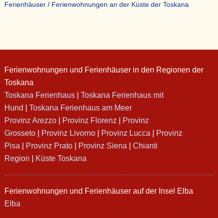
Ferienhäuser / Ferienwohnungen an der Küste der Toskana
Ferienwohnungen und Ferienhäuser in den Regionen der
Toskana
Toskana Ferienhaus
|
Toskana Ferienhaus mit
Hund
|
Toskana Ferienhaus am Meer
Provinz Arezzo
|
Provinz Florenz
|
Provinz
Grosseto
|
Provinz Livorno
|
Provinz Lucca
|
Provinz
Pisa
|
Provinz Prato
|
Provinz Siena
|
Chianti
Region
|
Küste Toskana
Ferienwohnungen und Ferienhäuser auf der Insel Elba
Elba