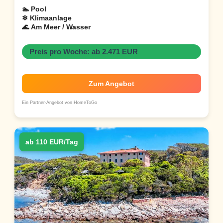
🏊 Pool
❄ Klimaanlage
🌊 Am Meer / Wasser
Preis pro Woche: ab 2.471 EUR
Zum Angebot
Ein Partner-Angebot von HomeToGo
ab 110 EUR/Tag