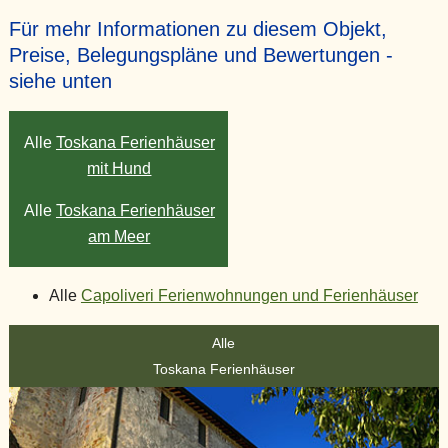
Für mehr Informationen zu diesem Objekt,
Preise, Belegungspläne und Bewertungen -
siehe unten
Alle
Toskana Ferienhäuser
mit Hund
Alle
Toskana Ferienhäuser
am Meer
Alle
Capoliveri Ferienwohnungen und Ferienhäuser
Alle
Toskana Ferienhäuser