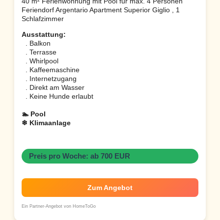
40 m² Ferienwohnung mit Pool für max. 4 Personen
Feriendorf Argentario Apartment Superior Giglio , 1
Schlafzimmer
Ausstattung:
. Balkon
. Terrasse
. Whirlpool
. Kaffeemaschine
. Internetzugang
. Direkt am Wasser
. Keine Hunde erlaubt
🏊 Pool
❄ Klimaanlage
Preis pro Woche: ab 700 EUR
Zum Angebot
Ein Partner-Angebot von HomeToGo