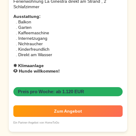
Ferienwohnung La Ginestra direkt am Strand , 2
Schlafzimmer
Ausstattung:
. Balkon
. Garten
. Kaffeemaschine
. Internetzugang
. Nichtraucher
. Kinderfreundlich
. Direkt am Wasser
❄ Klimaanlage
🐶 Hunde willkommen!
Preis pro Woche: ab 1.120 EUR
Zum Angebot
Ein Partner-Angebot von HomeToGo