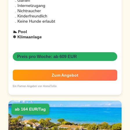
. Garten
. Internetzugang
. Nichtraucher
. Kinderfreundlich
. Keine Hunde erlaubt
🏊 Pool
❄ Klimaanlage
Preis pro Woche: ab 609 EUR
Zum Angebot
Ein Partner-Angebot von HomeToGo
ab 164 EUR/Tag