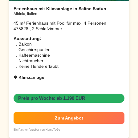
Ferienhaus mit Klimaanlage in Saline Sadun
Albinia, Italien
45 m² Ferienhaus mit Pool für max. 4 Personen
475828 , 2 Schlafzimmer
Ausstattung:
. Balkon
. Geschirrspueler
. Kaffeemaschine
. Nichtraucher
. Keine Hunde erlaubt
❄ Klimaanlage
Preis pro Woche: ab 1.190 EUR
Zum Angebot
Ein Partner-Angebot von HomeToGo