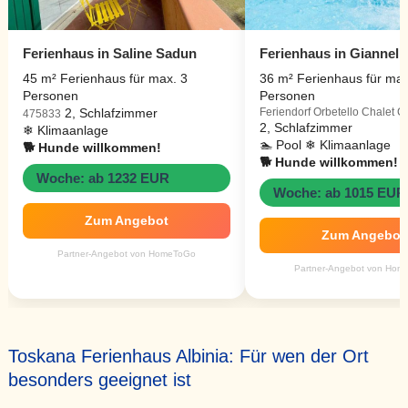
Ferienhaus in Saline Sadun
Ferienhaus in Giannell
45 m² Ferienhaus für max. 3
36 m² Ferienhaus für max
Personen
Personen
2, Schlafzimmer
Feriendorf Orbetello Chalet 
475833
2, Schlafzimmer
❄ Klimaanlage
🏊 Pool ❄ Klimaanlage
🐕 Hunde willkommen!
🐕 Hunde willkommen!
Woche: ab 1232 EUR
Woche: ab 1015 EUR
Zum Angebot
Zum Angebot
Partner-Angebot von HomeToGo
Partner-Angebot von Hom
Toskana Ferienhaus Albinia: Für wen der Ort
besonders geeignet ist