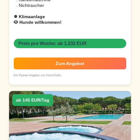
. Nichtraucher
❄ Klimaanlage
🐶 Hunde willkommen!
Preis pro Woche: ab 1.232 EUR
Zum Angebot
Ein Partner-Angebot von HomeToGo
ab 145 EUR/Tag