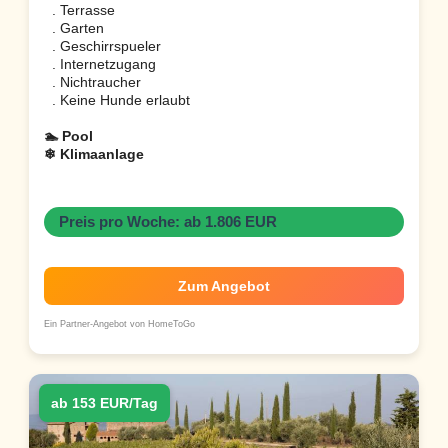
. Terrasse
. Garten
. Geschirrspueler
. Internetzugang
. Nichtraucher
. Keine Hunde erlaubt
🏊 Pool
❄ Klimaanlage
Preis pro Woche: ab 1.806 EUR
Zum Angebot
Ein Partner-Angebot von HomeToGo
ab 153 EUR/Tag