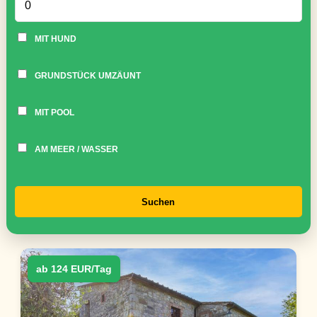
MIT HUND
GRUNDSTÜCK UMZÄUNT
MIT POOL
AM MEER / WASSER
Suchen
ab 124 EUR/Tag