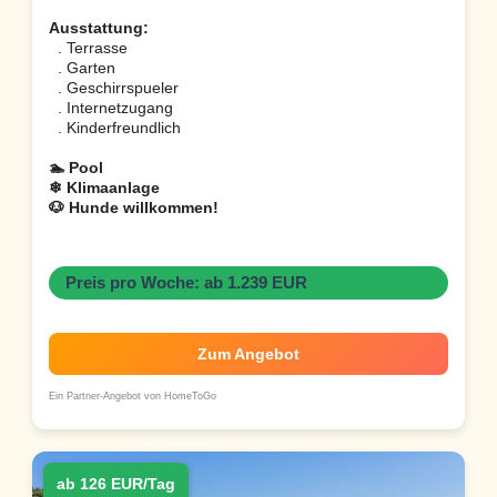
Ausstattung:
. Terrasse
. Garten
. Geschirrspueler
. Internetzugang
. Kinderfreundlich
🏊 Pool
❄ Klimaanlage
🐶 Hunde willkommen!
Preis pro Woche: ab 1.239 EUR
Zum Angebot
Ein Partner-Angebot von HomeToGo
ab 126 EUR/Tag