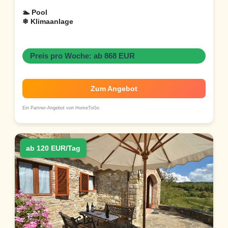
🏊 Pool
❄ Klimaanlage
Preis pro Woche: ab 868 EUR
Zum Angebot
Ein Partner-Angebot von HomeToGo
ab 120 EUR/Tag