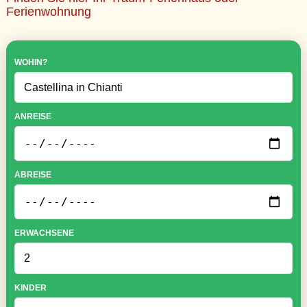
Ferienwohnung
WOHIN?
ANREISE
ABREISE
ERWACHSENE
KINDER