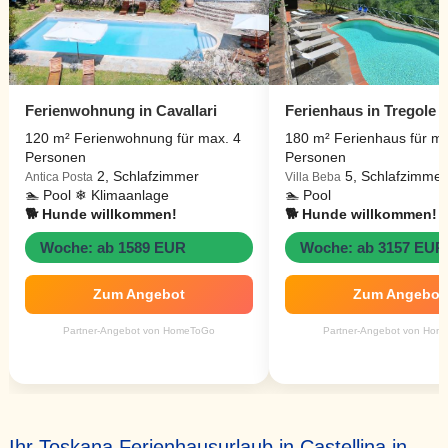
Ferienwohnung in Cavallari
Ferienhaus in Tregole
120 m² Ferienwohnung für max. 4
180 m² Ferienhaus für ma
Personen
Personen
2, Schlafzimmer
5, Schlafzimmer
Antica Posta
Villa Beba
🏊 Pool ❄ Klimaanlage
🏊 Pool
🐕 Hunde willkommen!
🐕 Hunde willkommen!
Woche: ab 1589 EUR
Woche: ab 3157 EUR
Zum Angebot
Zum Angebot
Partner-Angebot von HomeToGo
Partner-Angebot von Hom
Ihr Toskana Ferienhausurlaub in Castellina in