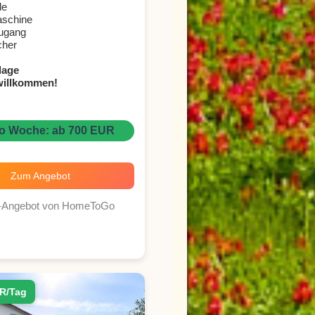
le
schine
zugang
cher
lage
willkommen!
ro Woche: ab 700 EUR
Zum Angebot
r-Angebot von HomeToGo
R/Tag