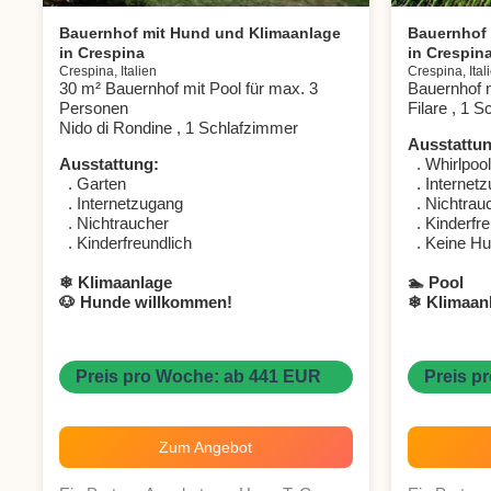
Bauernhof mit Hund und Klimaanlage
Bauernhof 
in Crespina
in Crespin
Crespina, Italien
Crespina, Ital
30 m² Bauernhof mit Pool für max. 3
Bauernhof m
Personen
Filare , 1 
Nido di Rondine , 1 Schlafzimmer
Ausstattun
Ausstattung:
. Whirlpool
. Garten
. Internet
. Internetzugang
. Nichtrau
. Nichtraucher
. Kinderfre
. Kinderfreundlich
. Keine Hu
❄ Klimaanlage
🏊 Pool
🐶 Hunde willkommen!
❄ Klimaan
Preis pro Woche: ab 441 EUR
Preis p
Zum Angebot