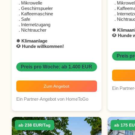
. Mikrowelle
. Mikrowel
. Geschirrspueler
. Kaffeema
. Kaffeemaschine
. Internet
. Safe
. Nichtrau
. Internetzugang
. Nichtraucher
❄ Klimaan
🐶 Hunde 
❄ Klimaanlage
🐶 Hunde willkommen!
Preis p
Preis pro Woche: ab 1.400 EUR
Zum Angebot
Ein Partne
Ein Partner-Angebot von HomeToGo
ab 238 EUR/Tag
ab 175 EU