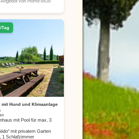
r-Angebot von HomeToGo
/Tag
 mit Hund und Klimaanlage
a
ien
nhaus mit Pool für max. 3
 Nido“ mit privatem Garten
 1 Schlafzimmer