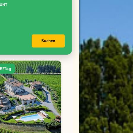
UNT
Suchen
R/Tag