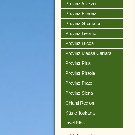
Provinz Arezzo
Provinz Florenz
Provinz Grosseto
Provinz Livorno
Provinz Lucca
Provinz Massa Carrara
Provinz Pisa
Provinz Pistoia
Provinz Prato
Provinz Siena
Chianti Region
Küste Toskana
Insel Elba