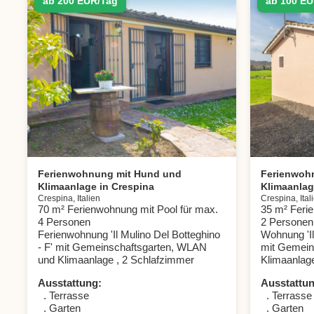
ab 200 EUR/Tag
ab 100 EU
Ferienwohnung mit Hund und
Ferienwoh
Klimaanlage in Crespina
Klimaanlag
Crespina, Italien
Crespina, Ital
70 m² Ferienwohnung mit Pool für max.
35 m² Ferie
4 Personen
2 Personen
Ferienwohnung 'Il Mulino Del Botteghino
Wohnung 'Il
- F' mit Gemeinschaftsgarten, WLAN
mit Gemein
und Klimaanlage , 2 Schlafzimmer
Klimaanlag
Ausstattung:
Ausstattun
. Terrasse
. Terrasse
. Garten
. Garten