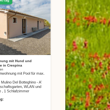
R/Tag
nung mit Hund und
e in Crespina
ien
nwohnung mit Pool für max.
 Mulino Del Botteghino - A'
schaftsgarten, WLAN und
e , 1 Schlafzimmer
g: