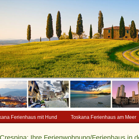
kana Ferienhaus mit Hund
Toskana Ferienhaus am Meer
Crespina: Ihre Ferienwohnung/Ferienhaus in d