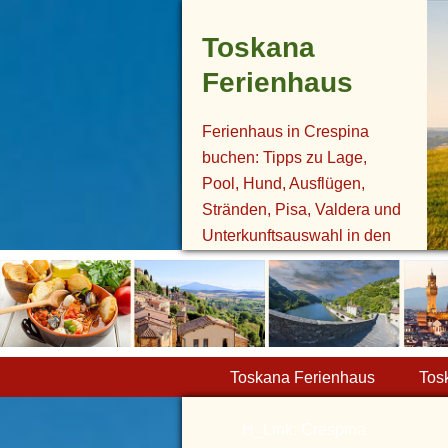
Toskana
Ferienhaus
Ferienhaus in Crespina
buchen: Tipps zu Lage,
Pool, Hund, Ausflügen,
Stränden, Pisa, Valdera und
Unterkunftsauswahl in den
Pisaner Hügeln.
Toskana Ferienhaus
Tos
H_Link: Crespina