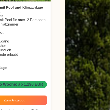
mit Pool und Klimaanlage
a
ien
it Pool für max. 2 Personen
Schlafzimmer
g:
zugang
cher
undlich
nde erlaubt
lage
ro Woche: ab 1.190 EUR
Zum Angebot