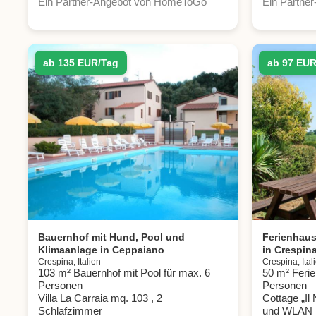
Ein Partner-Angebot von HomeToGo
Ein Partne
ab 135 EUR/Tag
ab 97 EUR
Bauernhof mit Hund, Pool und
Ferienhaus
Klimaanlage in Ceppaiano
in Crespin
Crespina, Italien
Crespina, Ital
103 m² Bauernhof mit Pool für max. 6
50 m² Ferie
Personen
Personen
Villa La Carraia mq. 103 , 2
Cottage „Il
Schlafzimmer
und WLAN ,