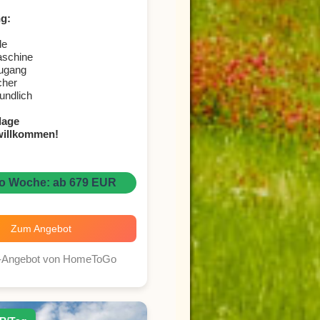
g:
le
schine
zugang
cher
undlich
lage
willkommen!
ro Woche: ab 679 EUR
Zum Angebot
r-Angebot von HomeToGo