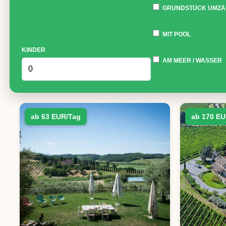
GRUNDSTÜCK UMZÄ
MIT POOL
KINDER
AM MEER / WASSER
ab 63 EUR/Tag
ab 170 EU