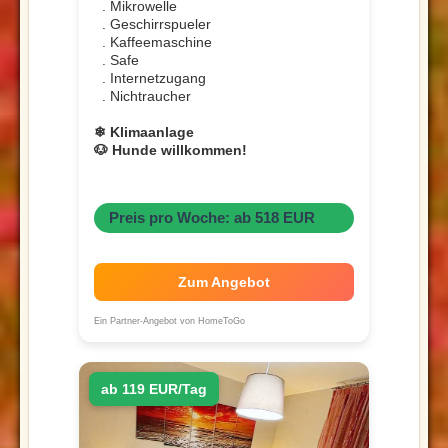
. Mikrowelle
. Geschirrspueler
. Kaffeemaschine
. Safe
. Internetzugang
. Nichtraucher
❄ Klimaanlage
🐶 Hunde willkommen!
Preis pro Woche: ab 518 EUR
Zum Angebot
Ein Partner-Angebot von HomeToGo
ab 119 EUR/Tag