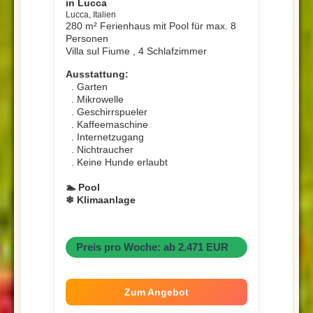
in Lucca
Lucca, Italien
280 m² Ferienhaus mit Pool für max. 8
Personen
Villa sul Fiume , 4 Schlafzimmer
Ausstattung:
. Garten
. Mikrowelle
. Geschirrspueler
. Kaffeemaschine
. Internetzugang
. Nichtraucher
. Keine Hunde erlaubt
🏊 Pool
❄ Klimaanlage
Preis pro Woche: ab 2.471 EUR
Zum Angebot