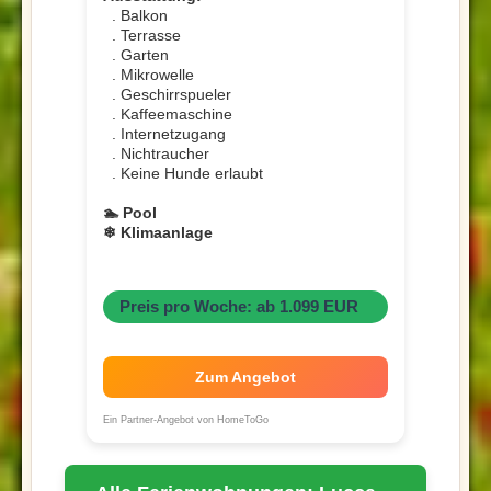
. Balkon
. Terrasse
. Garten
. Mikrowelle
. Geschirrspueler
. Kaffeemaschine
. Internetzugang
. Nichtraucher
. Keine Hunde erlaubt
🏊 Pool
❄ Klimaanlage
Preis pro Woche: ab 1.099 EUR
Zum Angebot
Ein Partner-Angebot von HomeToGo