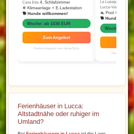
4, Schlafzimmer
La Lupaga - Rustico s
Casa Eda
1, 
Lucca-Viareggio
❄ Klimaanlage ⚡ E-Ladestation
🏊 Pool ❄ Klimaa
🐕 Hunde willkommen!
🐕 Hunde willk
Woche: ab 1036 EUR
Woche: ab 64
Zum Angebot
Zum A
Partner-Angebot von HomeToGo
Partner-Angeb
Ferienhäuser in Lucca:
Altstadtnähe oder ruhiger im
Umland?
Bei
Ferienhäusern in Lucca
ist die Lage