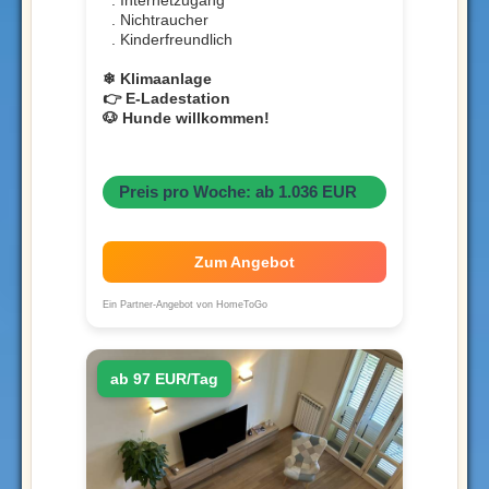
. Internetzugang
. Nichtraucher
. Kinderfreundlich
❄ Klimaanlage
👉 E-Ladestation
🐶 Hunde willkommen!
Preis pro Woche: ab 1.036 EUR
Zum Angebot
Ein Partner-Angebot von HomeToGo
ab 97 EUR/Tag