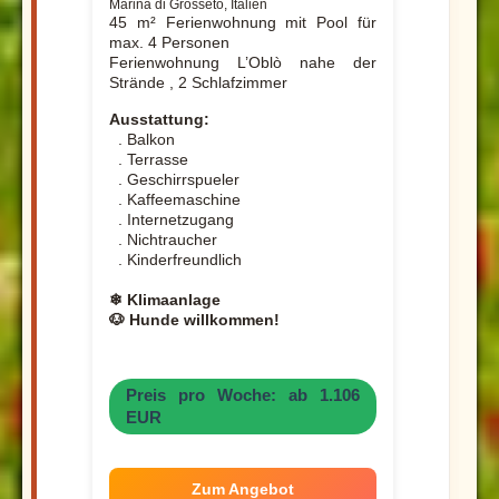
Marina di Grosseto, Italien
45 m² Ferienwohnung mit Pool für
max. 4 Personen
Ferienwohnung L’Oblò nahe der
Strände , 2 Schlafzimmer
Ausstattung:
. Balkon
. Terrasse
. Geschirrspueler
. Kaffeemaschine
. Internetzugang
. Nichtraucher
. Kinderfreundlich
❄ Klimaanlage
🐶 Hunde willkommen!
Preis pro Woche: ab 1.106
EUR
Zum Angebot