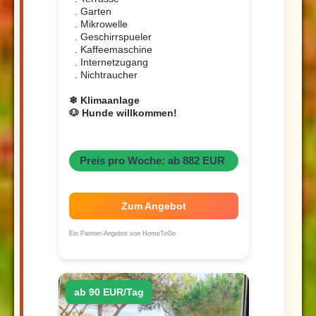
. Garten
. Mikrowelle
. Geschirrspueler
. Kaffeemaschine
. Internetzugang
. Nichtraucher
❄ Klimaanlage
🐶 Hunde willkommen!
Preis pro Woche: ab 882 EUR
Zum Angebot
Ein Partner-Angebot von HomeToGo
ab 90 EUR/Tag