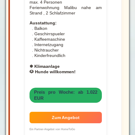
max. 4 Personen
Ferienwohnung Malibu nahe am
Strand , 2 Schlafzimmer
Ausstattung:
. Balkon
. Geschirrspueler
. Kaffeemaschine
. Internetzugang
. Nichtraucher
. Kinderfreundlich
❄ Klimaanlage
🐶 Hunde willkommen!
Preis pro Woche: ab 1.022
EUR
Zum Angebot
Ein Partner-Angebot von HomeToGo