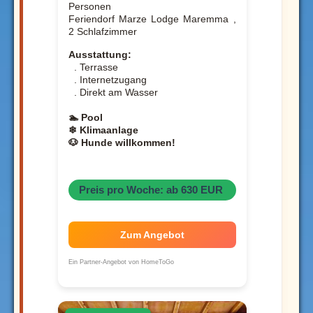
Personen
Feriendorf Marze Lodge Maremma ,
2 Schlafzimmer
Ausstattung:
. Terrasse
. Internetzugang
. Direkt am Wasser
🏊 Pool
❄ Klimaanlage
🐶 Hunde willkommen!
Preis pro Woche: ab 630 EUR
Zum Angebot
Ein Partner-Angebot von HomeToGo