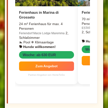
Ferienhaus in Marina di
Ferienhaus in P
Grosseto
70 m² Ferienhaus
Personen
24 m² Ferienhaus für max. 4
ESTATE IN VILLETT
Personen
2, Schlafzimmer
2,
Feriendorf Marze Lodge Maremma
Schlafzimmer
🐕 Hunde willk
🏊 Pool ❄ Klimaanlage
🐕 Hunde willkommen!
Woche: ab 3
Woche: ab 630 EUR
Zum 
Zum Angebot
Partner-Angeb
Partner-Angebot von HomeToGo