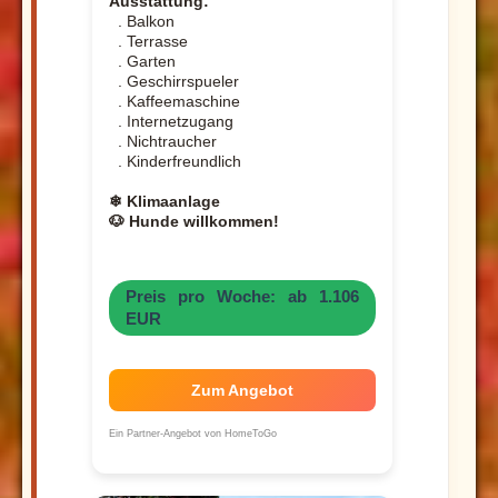
Ausstattung:
. Balkon
. Terrasse
. Garten
. Geschirrspueler
. Kaffeemaschine
. Internetzugang
. Nichtraucher
. Kinderfreundlich
❄ Klimaanlage
🐶 Hunde willkommen!
Preis pro Woche: ab 1.106
EUR
Zum Angebot
Ein Partner-Angebot von HomeToGo