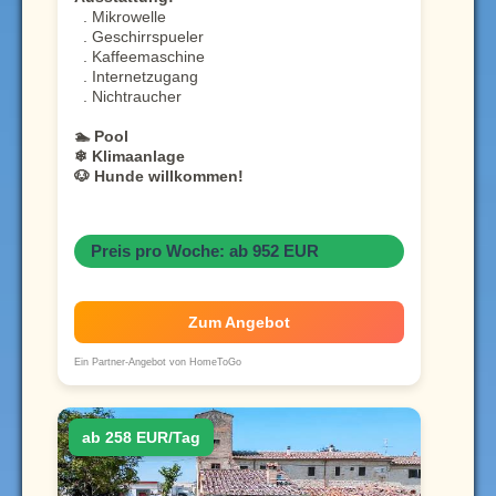
. Mikrowelle
. Geschirrspueler
. Kaffeemaschine
. Internetzugang
. Nichtraucher
🏊 Pool
❄ Klimaanlage
🐶 Hunde willkommen!
Preis pro Woche: ab 952 EUR
Zum Angebot
Ein Partner-Angebot von HomeToGo
ab 258 EUR/Tag