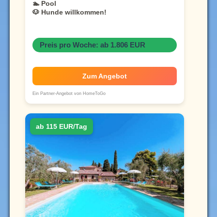
🏊 Pool
🐶 Hunde willkommen!
Preis pro Woche: ab 1.806 EUR
Zum Angebot
Ein Partner-Angebot von HomeToGo
ab 115 EUR/Tag