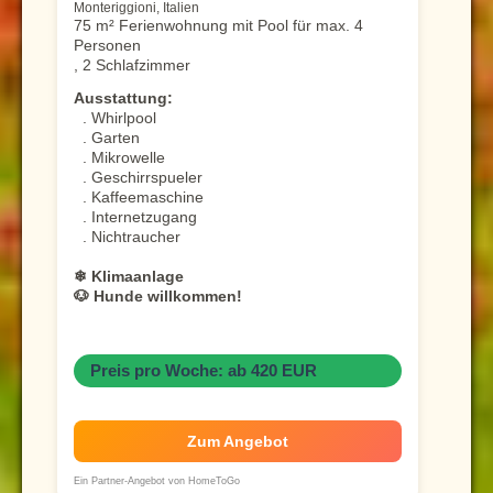
Monteriggioni, Italien
75 m² Ferienwohnung mit Pool für max. 4
Personen
, 2 Schlafzimmer
Ausstattung:
. Whirlpool
. Garten
. Mikrowelle
. Geschirrspueler
. Kaffeemaschine
. Internetzugang
. Nichtraucher
❄ Klimaanlage
🐶 Hunde willkommen!
Preis pro Woche: ab 420 EUR
Zum Angebot
Ein Partner-Angebot von HomeToGo