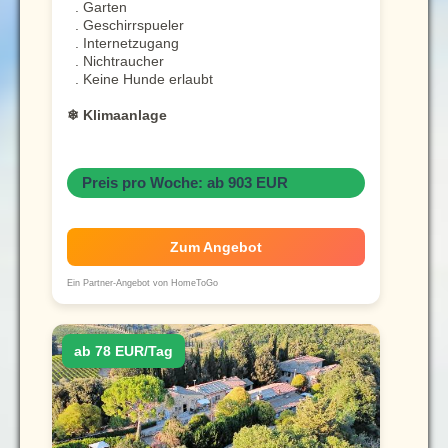
. Garten
. Geschirrspueler
. Internetzugang
. Nichtraucher
. Keine Hunde erlaubt
❄ Klimaanlage
Preis pro Woche: ab 903 EUR
Zum Angebot
Ein Partner-Angebot von HomeToGo
ab 78 EUR/Tag