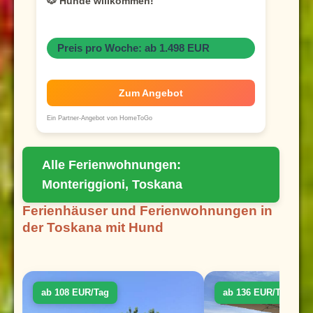
🐶 Hunde willkommen!
Preis pro Woche: ab 1.498 EUR
Zum Angebot
Ein Partner-Angebot von HomeToGo
Alle Ferienwohnungen:
Monteriggioni, Toskana
Ferienhäuser und Ferienwohnungen in
der Toskana mit Hund
ab 108 EUR/Tag
ab 136 EUR/Tag