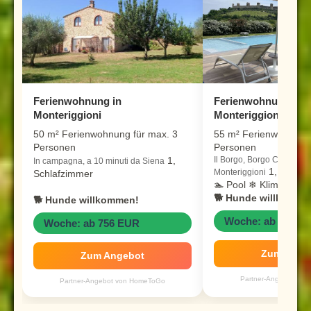
Ferienwohnung in
Ferienwohnung in
Monteriggioni
Monteriggioni
50 m² Ferienwohnung für max. 3
55 m² Ferienwohnung 
Personen
Personen
1,
Il Borgo, Borgo Campassi
In campagna, a 10 minuti da Siena
1, Schlaf
Monteriggioni
Schlafzimmer
🏊 Pool ❄ Klimaanlag
🐕 Hunde willkomme
🐕 Hunde willkommen!
Woche: ab 952 E
Woche: ab 756 EUR
Zum Ange
Zum Angebot
Partner-Angebot vo
Partner-Angebot von HomeToGo