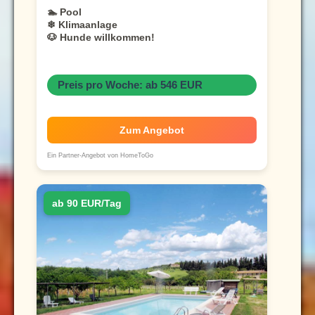
🏊 Pool
❄ Klimaanlage
🐶 Hunde willkommen!
Preis pro Woche: ab 546 EUR
Zum Angebot
Ein Partner-Angebot von HomeToGo
ab 90 EUR/Tag