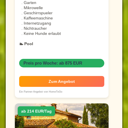
. Garten
. Mikrowelle
. Geschirrspueler
. Kaffeemaschine
. Internetzugang
. Nichtraucher
. Keine Hunde erlaubt
🏊 Pool
Preis pro Woche: ab 875 EUR
Zum Angebot
Ein Partner-Angebot von HomeToGo
ab 214 EUR/Tag