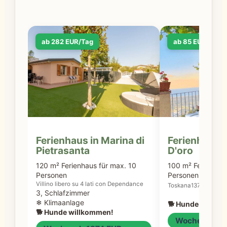
ab 282 EUR/Tag
ab 85 EUR/Tag
Ferienhaus in Marina di
Ferienhaus i
Pietrasanta
D'oro
120 m² Ferienhaus für max. 10
100 m² Ferienhaus
Personen
Personen
Villino libero su 4 lati con Dependance
3, Schl
Toskana137
3, Schlafzimmer
❄ Klimaanlage
🐕 Hunde willko
🐕 Hunde willkommen!
Woche: ab 5