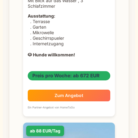
Mit Blick auf das Wasser , 3
Schlafzimmer
Ausstattung:
. Terrasse
. Garten
. Mikrowelle
. Geschirrspueler
. Internetzugang
🐶 Hunde willkommen!
Preis pro Woche: ab 672 EUR
Zum Angebot
Ein Partner-Angebot von HomeToGo
ab 88 EUR/Tag