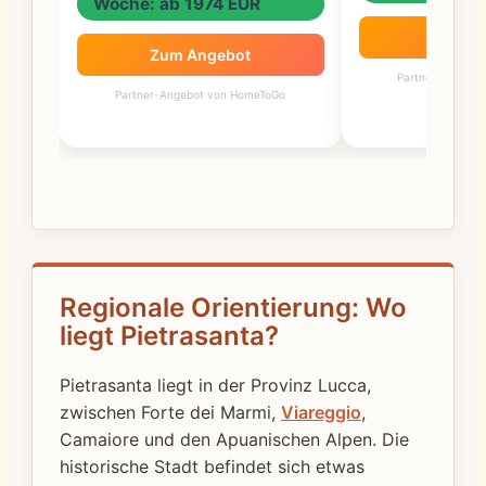
Woche: ab 1974 EUR
Zum A
Zum Angebot
Partner-Angebo
Partner-Angebot von HomeToGo
Regionale Orientierung: Wo
liegt Pietrasanta?
Pietrasanta liegt in der Provinz Lucca,
zwischen Forte dei Marmi,
Viareggio
,
Camaiore und den Apuanischen Alpen. Die
historische Stadt befindet sich etwas