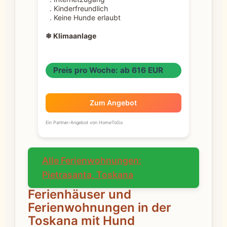
. Kinderfreundlich
. Keine Hunde erlaubt
❄ Klimaanlage
Preis pro Woche: ab 616 EUR
Zum Angebot
Ein Partner-Angebot von HomeToGo
Alle Ferienwohnungen:
Pietrasanta, Toskana
Ferienhäuser und
Ferienwohnungen in der
Toskana mit Hund