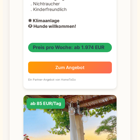
. Nichtraucher
. Kinderfreundlich
❄ Klimaanlage
🐶 Hunde willkommen!
Preis pro Woche: ab 1.974 EUR
Zum Angebot
Ein Partner-Angebot von HomeToGo
ab 85 EUR/Tag