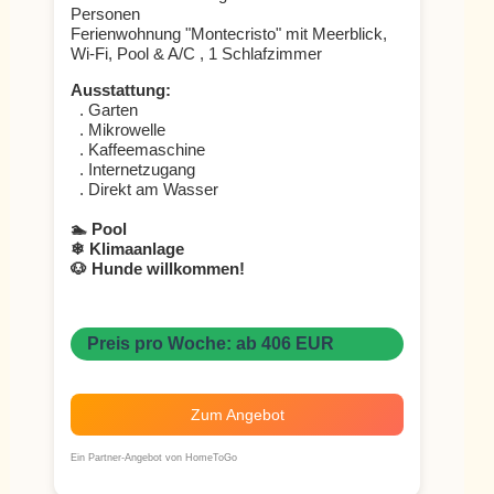
Personen
Ferienwohnung "Montecristo" mit Meerblick,
Wi-Fi, Pool & A/C , 1 Schlafzimmer
Ausstattung:
. Garten
. Mikrowelle
. Kaffeemaschine
. Internetzugang
. Direkt am Wasser
🏊 Pool
❄ Klimaanlage
🐶 Hunde willkommen!
Preis pro Woche: ab 406 EUR
Zum Angebot
Ein Partner-Angebot von HomeToGo