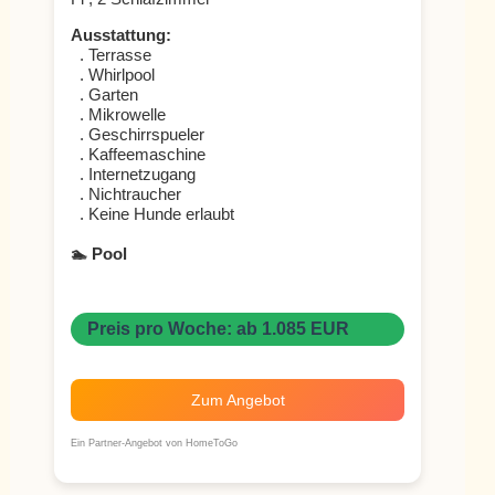
Ausstattung:
. Terrasse
. Whirlpool
. Garten
. Mikrowelle
. Geschirrspueler
. Kaffeemaschine
. Internetzugang
. Nichtraucher
. Keine Hunde erlaubt
🏊 Pool
Preis pro Woche: ab 1.085 EUR
Zum Angebot
Ein Partner-Angebot von HomeToGo