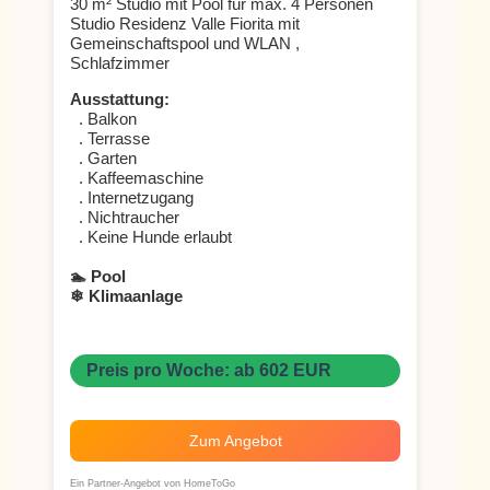
30 m² Studio mit Pool für max. 4 Personen
Studio Residenz Valle Fiorita mit
Gemeinschaftspool und WLAN ,
Schlafzimmer
Ausstattung:
. Balkon
. Terrasse
. Garten
. Kaffeemaschine
. Internetzugang
. Nichtraucher
. Keine Hunde erlaubt
🏊 Pool
❄ Klimaanlage
Preis pro Woche: ab 602 EUR
Zum Angebot
Ein Partner-Angebot von HomeToGo