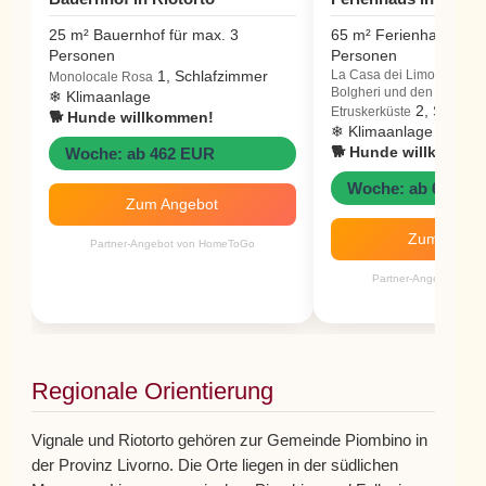
25 m² Bauernhof für max. 3
65 m² Ferienhaus für 
Personen
Personen
1, Schlafzimmer
La Casa dei Limoni – Zwis
Monolocale Rosa
Bolgheri und den Therme
❄ Klimaanlage
2, Schlaf
Etruskerküste
🐕 Hunde willkommen!
❄ Klimaanlage
🐕 Hunde willkomme
Woche: ab 462 EUR
Woche: ab 658 E
Zum Angebot
Zum Angeb
Partner-Angebot von HomeToGo
Partner-Angebot von
Regionale Orientierung
Vignale und Riotorto gehören zur Gemeinde Piombino in
der Provinz Livorno. Die Orte liegen in der südlichen