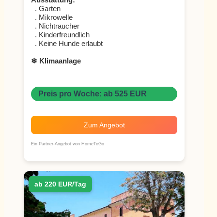
Ausstattung:
. Garten
. Mikrowelle
. Nichtraucher
. Kinderfreundlich
. Keine Hunde erlaubt
❄ Klimaanlage
Preis pro Woche: ab 525 EUR
Zum Angebot
Ein Partner-Angebot von HomeToGo
ab 220 EUR/Tag