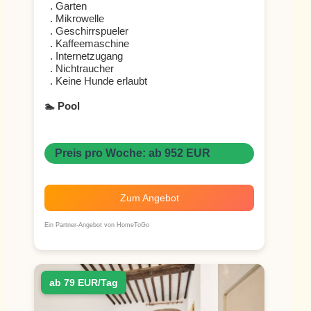
. Garten
. Mikrowelle
. Geschirrspueler
. Kaffeemaschine
. Internetzugang
. Nichtraucher
. Keine Hunde erlaubt
🏊 Pool
Preis pro Woche: ab 952 EUR
Zum Angebot
Ein Partner-Angebot von HomeToGo
ab 79 EUR/Tag