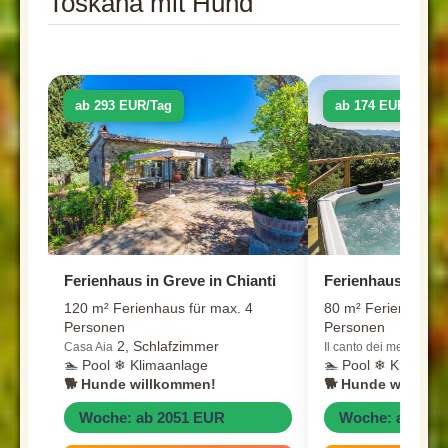
Toskana mit Hund
ab 293 EUR/Tag
ab 174 EUR/Tag
Ferienhaus in Greve in Chianti
Ferienhaus in Gre
120 m² Ferienhaus für max. 4
80 m² Ferienhaus f
Personen
Personen
2, Schlafzimmer
2, S
Casa Aia
Il canto dei merli
🏊 Pool ❄ Klimaanlage
🏊 Pool ❄ Klimaanl
🐕 Hunde willkommen!
🐕 Hunde willkom
Woche: ab 2051 EUR
Woche: ab 121