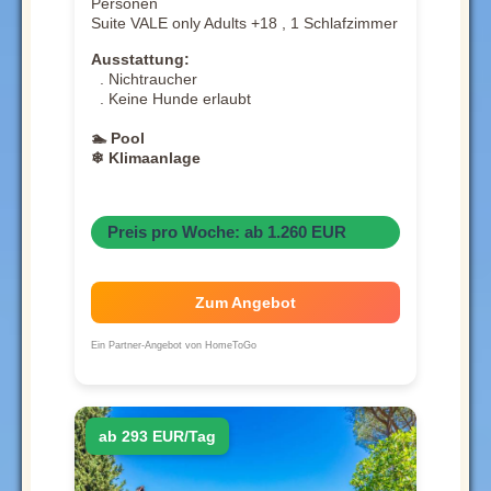
Personen
Suite VALE only Adults +18 , 1 Schlafzimmer
Ausstattung:
. Nichtraucher
. Keine Hunde erlaubt
🏊 Pool
❄ Klimaanlage
Preis pro Woche: ab 1.260 EUR
Zum Angebot
Ein Partner-Angebot von HomeToGo
ab 293 EUR/Tag