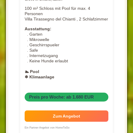
100 m² Schloss mit Pool für max. 4
Personen
Villa Tirassegno del Chianti , 2 Schlafzimmer
Ausstattung:
. Garten
. Mikrowelle
. Geschirrspueler
. Safe
. Internetzugang
. Keine Hunde erlaubt
🏊 Pool
❄ Klimaanlage
Preis pro Woche: ab 1.680 EUR
Zum Angebot
Ein Partner-Angebot von HomeToGo