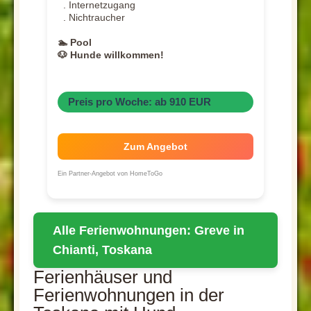
. Internetzugang
. Nichtraucher
🏊 Pool
🐶 Hunde willkommen!
Preis pro Woche: ab 910 EUR
Zum Angebot
Ein Partner-Angebot von HomeToGo
Alle Ferienwohnungen: Greve in
Chianti, Toskana
Ferienhäuser und
Ferienwohnungen in der