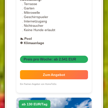
. Terrasse
. Garten
. Mikrowelle
. Geschirrspueler
. Internetzugang
. Nichtraucher
. Keine Hunde erlaubt
🏊 Pool
❄ Klimaanlage
Preis pro Woche: ab 2.541 EUR
Zum Angebot
Ein Partner-Angebot von HomeToGo
ab 130 EUR/Tag