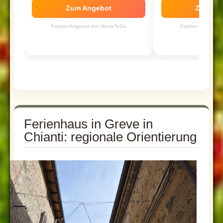
Zum Angebot
Zum An
Partner-Angebot von HomeToGo
Partner-Angebot
Ferienhaus in Greve in
Chianti: regionale Orientierung