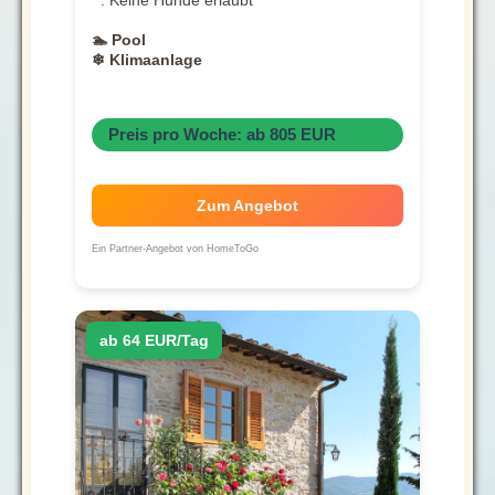
. Keine Hunde erlaubt
🏊 Pool
❄ Klimaanlage
Preis pro Woche: ab 805 EUR
Zum Angebot
Ein Partner-Angebot von HomeToGo
ab 64 EUR/Tag