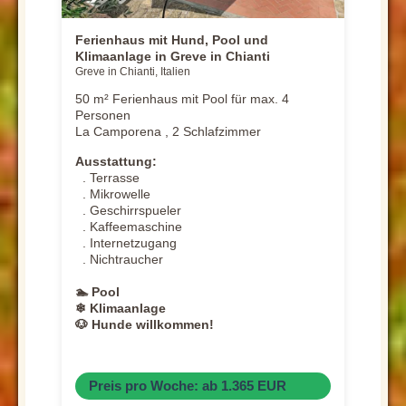
Ferienhaus mit Hund, Pool und
Klimaanlage in Greve in Chianti
Greve in Chianti, Italien
50 m² Ferienhaus mit Pool für max. 4
Personen
La Camporena , 2 Schlafzimmer
Ausstattung:
. Terrasse
. Mikrowelle
. Geschirrspueler
. Kaffeemaschine
. Internetzugang
. Nichtraucher
🏊 Pool
❄ Klimaanlage
🐶 Hunde willkommen!
Preis pro Woche: ab 1.365 EUR