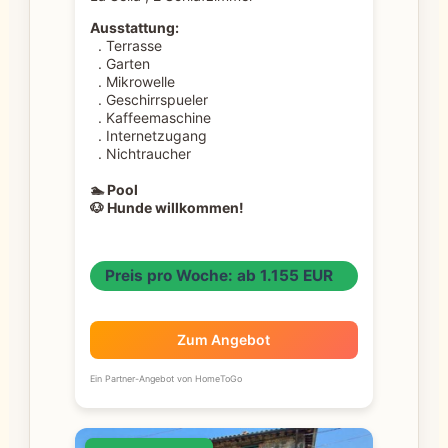
Ausstattung:
. Terrasse
. Garten
. Mikrowelle
. Geschirrspueler
. Kaffeemaschine
. Internetzugang
. Nichtraucher
🏊 Pool
🐶 Hunde willkommen!
Preis pro Woche: ab 1.155 EUR
Zum Angebot
Ein Partner-Angebot von HomeToGo