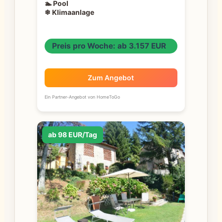
🏊 Pool
❄ Klimaanlage
Preis pro Woche: ab 3.157 EUR
Zum Angebot
Ein Partner-Angebot von HomeToGo
ab 98 EUR/Tag