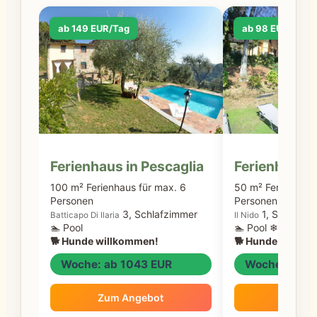
ab 149 EUR/Tag
ab 98 EUR/Tag
Ferienhaus in Pescaglia
Ferienhaus i
100 m² Ferienhaus für max. 6
50 m² Ferienhaus 
Personen
Personen
3, Schlafzimmer
1, Schlafzi
Batticapo Di Ilaria
Il Nido
🏊 Pool
🏊 Pool ❄ Klimaa
🐕 Hunde willkommen!
🐕 Hunde willko
Woche: ab 1043 EUR
Woche: ab 6
Zum Angebot
Zum A