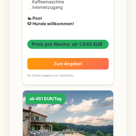
. Kaffeemaschine
. Internetzugang
🏊 Pool
🐶 Hunde willkommen!
Preis pro Woche: ab 1.043 EUR
Zum Angebot
Ein Partner-Angebot von HomeToGo
ab 451 EUR/Tag