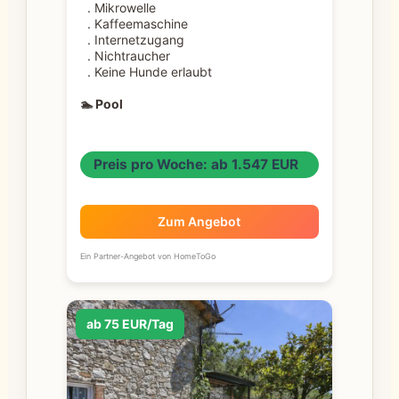
. Mikrowelle
. Kaffeemaschine
. Internetzugang
. Nichtraucher
. Keine Hunde erlaubt
🏊 Pool
Preis pro Woche: ab 1.547 EUR
Zum Angebot
Ein Partner-Angebot von HomeToGo
ab 75 EUR/Tag